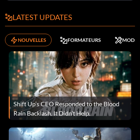
LATEST UPDATES
NOUVELLES
FORMATEURS
MODS
Shift Up’s CEO Responded to the Blood
Rain Backlash. It Didn’t Help.