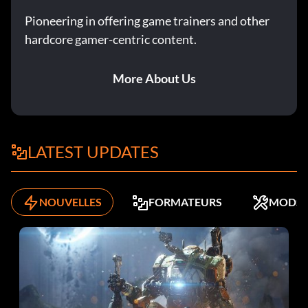
Pioneering in offering game trainers and other
hardcore gamer-centric content.
More About Us
LATEST UPDATES
NOUVELLES
FORMATEURS
MODS