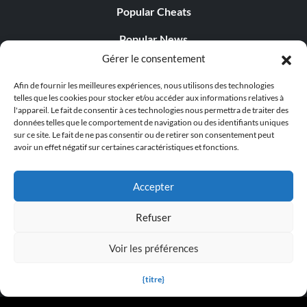
Popular Cheats
Popular News
Gérer le consentement
Popular Editorials
Afin de fournir les meilleures expériences, nous utilisons des technologies
Popular Free Games
telles que les cookies pour stocker et/ou accéder aux informations relatives à
l'appareil. Le fait de consentir à ces technologies nous permettra de traiter des
LATEST UPDATES
données telles que le comportement de navigation ou des identifiants uniques
sur ce site. Le fait de ne pas consentir ou de retirer son consentement peut
avoir un effet négatif sur certaines caractéristiques et fonctions.
Palworld propose désormais deux versions mobiles
distinctes...
Accepter
Refuser
Voir les préférences
© 1998 - 2026 MegaGames.com All rights reserved
Privacy Policy
Terms of Service
Manage Cookie
{titre}
Settings