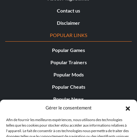
Contact us
Disclaimer
POPULAR LINKS
Popular Games
Popular Trainers
Popular Mods
Popular Cheats
Popular News
Gérer le consentement
Popular Editorials
Afin de fournir les meilleures expériences, nous utilisons des technologies
Popular Free Games
telles que les cookies pour stocker et/ou accéder aux informations relatives à
l'appareil. Le fait de consentir à ces technologies nous permettra de traiter des
LATEST UPDATES
données telles que le comportement de navigation ou des identifiants uniques