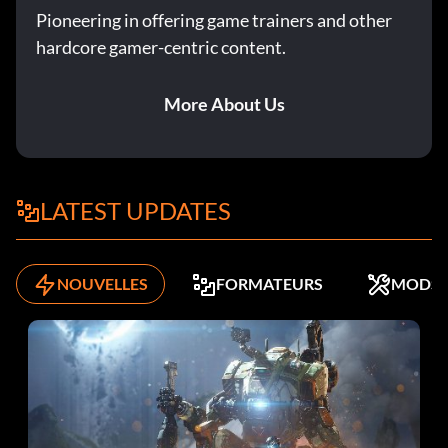
Pioneering in offering game trainers and other
hardcore gamer-centric content.
More About Us
LATEST UPDATES
NOUVELLES
FORMATEURS
MODS