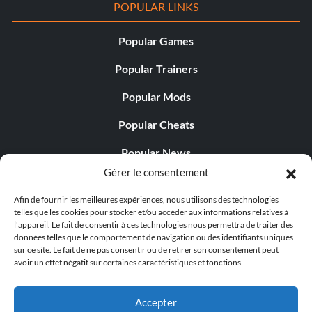
POPULAR LINKS
Popular Games
Popular Trainers
Popular Mods
Popular Cheats
Popular News
Gérer le consentement
Popular Editorials
Afin de fournir les meilleures expériences, nous utilisons des technologies
Popular Free Games
telles que les cookies pour stocker et/ou accéder aux informations relatives à
l'appareil. Le fait de consentir à ces technologies nous permettra de traiter des
LATEST UPDATES
données telles que le comportement de navigation ou des identifiants uniques
sur ce site. Le fait de ne pas consentir ou de retirer son consentement peut
avoir un effet négatif sur certaines caractéristiques et fonctions.
Gothic 1 Remake Players Get a Long L...
Accepter