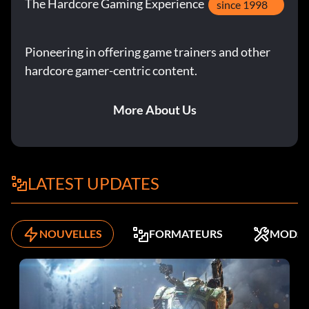
The Hardcore Gaming Experience
since 1998
Pioneering in offering game trainers and other
hardcore gamer-centric content.
More About Us
LATEST UPDATES
NOUVELLES
FORMATEURS
MODS