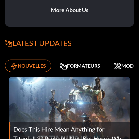
More About Us
LATEST UPDATES
NOUVELLES
FORMATEURS
MODS
Does This Hire Mean Anything for
Titanfall 3? Probably Not, But Here’s Why