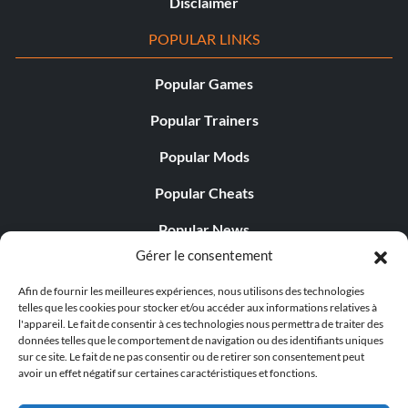
Disclaimer
POPULAR LINKS
Popular Games
Popular Trainers
Popular Mods
Popular Cheats
Popular News
Gérer le consentement
Popular Editorials
Afin de fournir les meilleures expériences, nous utilisons des technologies
Popular Free Games
telles que les cookies pour stocker et/ou accéder aux informations relatives à
l'appareil. Le fait de consentir à ces technologies nous permettra de traiter des
LATEST UPDATES
données telles que le comportement de navigation ou des identifiants uniques
sur ce site. Le fait de ne pas consentir ou de retirer son consentement peut
avoir un effet négatif sur certaines caractéristiques et fonctions.
Does This Hire Mean Anything for Tit...