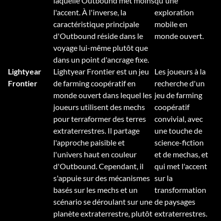
laquelle Outbound met moins
qu'une
l'accent. À l'inverse, la
exploration
caractéristique principale
mobile en
d'Outbound réside dans le
monde ouvert.
voyage lui-même plutôt que
dans un point d'ancrage fixe.
Lightyear
Lightyear Frontier est un jeu
Les joueurs à la
Frontier
de farming coopératif en
recherche d'un
monde ouvert dans lequel les
jeu de farming
joueurs utilisent des mechs
coopératif
pour terraformer des terres
convivial, avec
extraterrestres. Il partage
une touche de
l'approche paisible et
science-fiction
l'univers haut en couleur
et de mechas, et
d'Outbound. Cependant, il
qui met l'accent
s'appuie sur des mécanismes
sur la
basés sur les mechs et un
transformation
scénario se déroulant sur une
de paysages
planète extraterrestre, plutôt
extraterrestres.