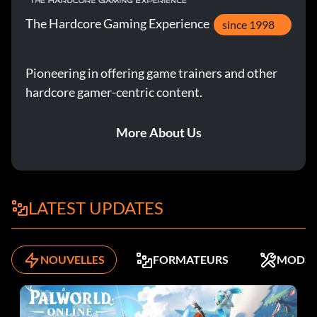
The Hardcore Gaming Experience
since 1998
Pioneering in offering game trainers and other
hardcore gamer-centric content.
More About Us
LATEST UPDATES
NOUVELLES
FORMATEURS
MODS