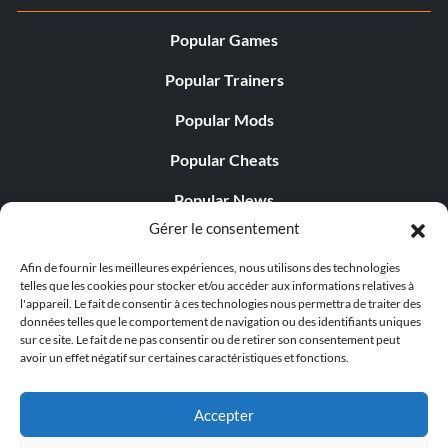
Popular Games
Popular Trainers
Popular Mods
Popular Cheats
Popular News
Gérer le consentement
Popular Editorials
Afin de fournir les meilleures expériences, nous utilisons des technologies
Popular Free Games
telles que les cookies pour stocker et/ou accéder aux informations relatives à
l'appareil. Le fait de consentir à ces technologies nous permettra de traiter des
LATEST UPDATES
données telles que le comportement de navigation ou des identifiants uniques
sur ce site. Le fait de ne pas consentir ou de retirer son consentement peut
avoir un effet négatif sur certaines caractéristiques et fonctions.
Palworld propose désormais deux versions mobiles
distinctes...
Accepter