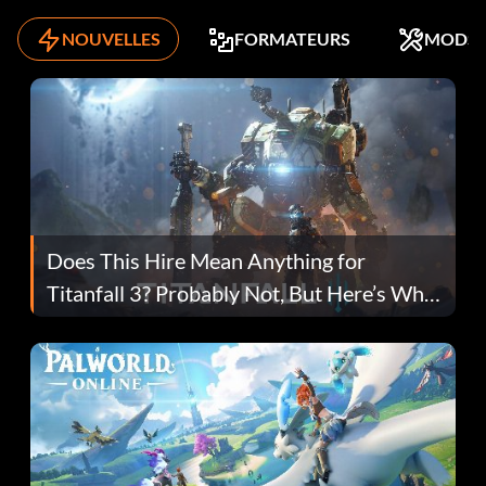
NOUVELLES
FORMATEURS
MODS
Does This Hire Mean Anything for
Titanfall 3? Probably Not, But Here’s Why
Fans Are Hopeful