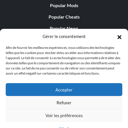
Popular Mods
Popular Cheats
Popular News
Gérer le consentement
Popular Editorials
Afin de fournir les meilleures expériences, nous utilisons des technologies
Popular Free Games
telles que les cookies pour stocker et/ou accéder aux informations relatives à
l'appareil. Le fait de consentir à ces technologies nous permettra de traiter des
LATEST UPDATES
données telles que le comportement de navigation ou des identifiants uniques
sur ce site. Le fait de ne pas consentir ou de retirer son consentement peut
avoir un effet négatif sur certaines caractéristiques et fonctions.
Does This Hire Mean Anything for Tit...
Accepter
Refuser
© 1998 - 2026 MegaGames.com All rights reserved
Voir les préférences
Privacy Policy
Terms of Service
Manage Cookie
Settings