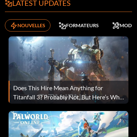
LATEST UPDATES
NOUVELLES
FORMATEURS
MODS
Does This Hire Mean Anything for
Titanfall 3? Probably Not, But Here’s Why
Fans Are Hopeful