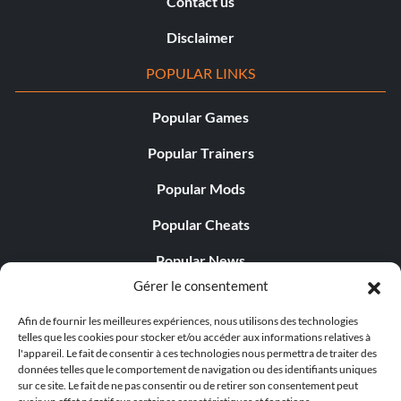
Contact us
Disclaimer
POPULAR LINKS
Popular Games
Popular Trainers
Popular Mods
Popular Cheats
Popular News
Gérer le consentement
Popular Editorials
Afin de fournir les meilleures expériences, nous utilisons des technologies
Popular Free Games
telles que les cookies pour stocker et/ou accéder aux informations relatives à
l'appareil. Le fait de consentir à ces technologies nous permettra de traiter des
LATEST UPDATES
données telles que le comportement de navigation ou des identifiants uniques
sur ce site. Le fait de ne pas consentir ou de retirer son consentement peut