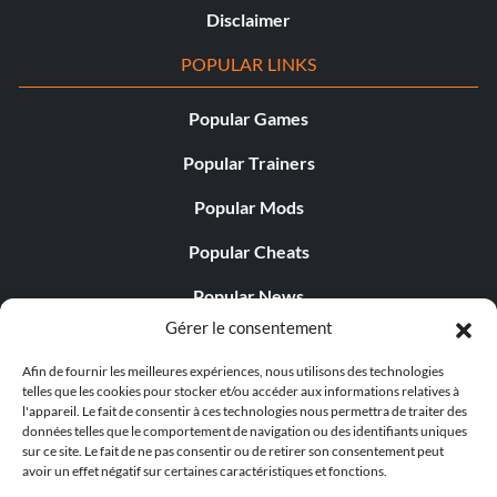
Disclaimer
POPULAR LINKS
Popular Games
Popular Trainers
Popular Mods
Popular Cheats
Popular News
Gérer le consentement
Popular Editorials
Afin de fournir les meilleures expériences, nous utilisons des technologies
Popular Free Games
telles que les cookies pour stocker et/ou accéder aux informations relatives à
l'appareil. Le fait de consentir à ces technologies nous permettra de traiter des
LATEST UPDATES
données telles que le comportement de navigation ou des identifiants uniques
sur ce site. Le fait de ne pas consentir ou de retirer son consentement peut
avoir un effet négatif sur certaines caractéristiques et fonctions.
Does This Hire Mean Anything for Tit...