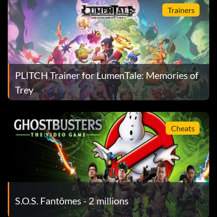
Trainers
PLITCH Trainer for LumenTale: Memories of
Trey
Cheats
S.O.S. Fantômes - 2 millions