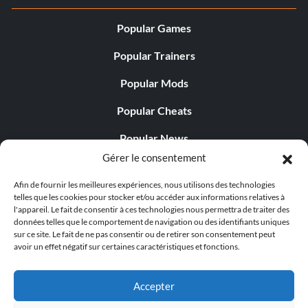
Popular Games
Popular Trainers
Popular Mods
Popular Cheats
Popular News
Gérer le consentement
Popular Editorials
Afin de fournir les meilleures expériences, nous utilisons des technologies
Popular Free Games
telles que les cookies pour stocker et/ou accéder aux informations relatives à
l'appareil. Le fait de consentir à ces technologies nous permettra de traiter des
LATEST UPDATES
données telles que le comportement de navigation ou des identifiants uniques
sur ce site. Le fait de ne pas consentir ou de retirer son consentement peut
avoir un effet négatif sur certaines caractéristiques et fonctions.
Does This Hire Mean Anything for Tit...
Accepter