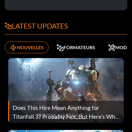
LATEST UPDATES
NOUVELLES
FORMATEURS
MODS
Does This Hire Mean Anything for
Titanfall 3? Probably Not, But Here’s Why
Fans Are Hopeful