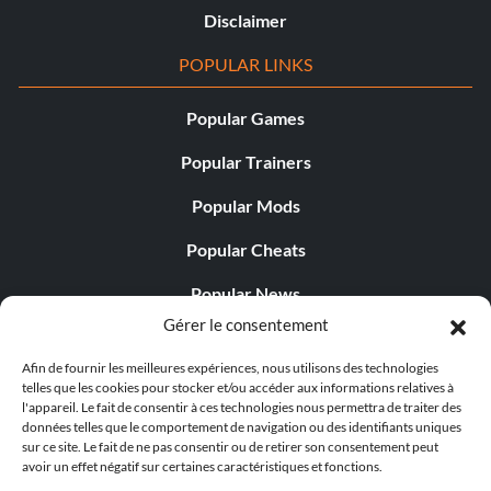
Disclaimer
POPULAR LINKS
Popular Games
Popular Trainers
Popular Mods
Popular Cheats
Popular News
Gérer le consentement
Popular Editorials
Afin de fournir les meilleures expériences, nous utilisons des technologies
Popular Free Games
telles que les cookies pour stocker et/ou accéder aux informations relatives à
l'appareil. Le fait de consentir à ces technologies nous permettra de traiter des
LATEST UPDATES
données telles que le comportement de navigation ou des identifiants uniques
sur ce site. Le fait de ne pas consentir ou de retirer son consentement peut
avoir un effet négatif sur certaines caractéristiques et fonctions.
Does This Hire Mean Anything for Tit...