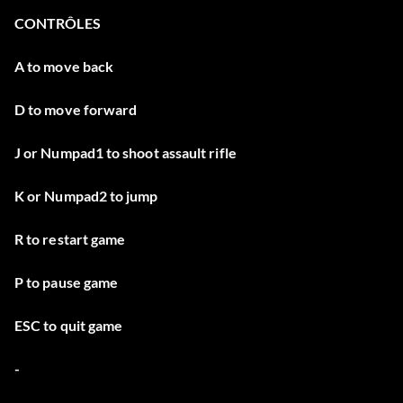
CONTRÔLES
A to move back
D to move forward
J or Numpad1 to shoot assault rifle
K or Numpad2 to jump
R to restart game
P to pause game
ESC to quit game
-