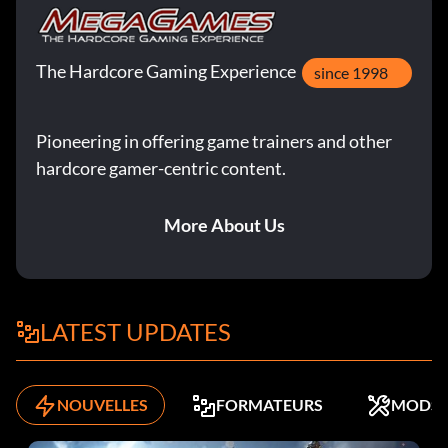
The Hardcore Gaming Experience
since 1998
Pioneering in offering game trainers and other
hardcore gamer-centric content.
More About Us
LATEST UPDATES
NOUVELLES
FORMATEURS
MODS