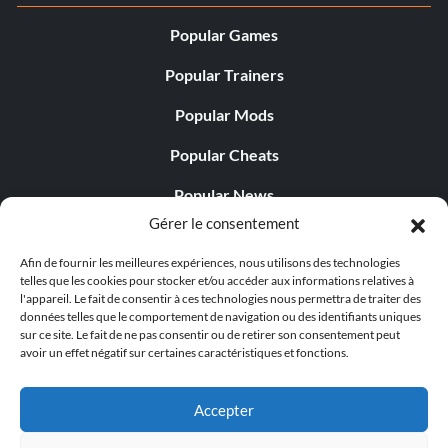
Popular Games
Popular Trainers
Popular Mods
Popular Cheats
Popular News
Gérer le consentement
Popular Editorials
Afin de fournir les meilleures expériences, nous utilisons des technologies
Popular Free Games
telles que les cookies pour stocker et/ou accéder aux informations relatives à
l'appareil. Le fait de consentir à ces technologies nous permettra de traiter des
LATEST UPDATES
données telles que le comportement de navigation ou des identifiants uniques
sur ce site. Le fait de ne pas consentir ou de retirer son consentement peut
avoir un effet négatif sur certaines caractéristiques et fonctions.
Palworld propose désormais deux versions mobiles
distinctes...
Accepter