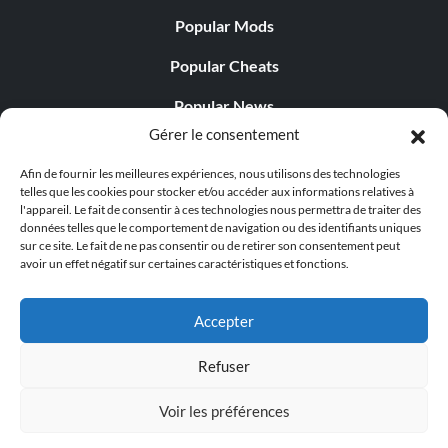
Popular Mods
Popular Cheats
Popular News
Gérer le consentement
Popular Editorials
Afin de fournir les meilleures expériences, nous utilisons des technologies
Popular Free Games
telles que les cookies pour stocker et/ou accéder aux informations relatives à
l'appareil. Le fait de consentir à ces technologies nous permettra de traiter des
LATEST UPDATES
données telles que le comportement de navigation ou des identifiants uniques
sur ce site. Le fait de ne pas consentir ou de retirer son consentement peut
avoir un effet négatif sur certaines caractéristiques et fonctions.
Palworld Now Has Two Separate Mobile...
Accepter
Refuser
© 1998 - 2026 MegaGames.com All rights reserved
Voir les préférences
Privacy Policy
Terms of Service
Manage Cookie