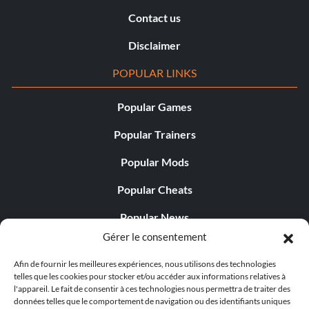
Contact us
Disclaimer
POPULAR LINKS
Popular Games
Popular Trainers
Popular Mods
Popular Cheats
Popular News
Gérer le consentement
Popular Editorials
Afin de fournir les meilleures expériences, nous utilisons des technologies
Popular Free Games
telles que les cookies pour stocker et/ou accéder aux informations relatives à
l'appareil. Le fait de consentir à ces technologies nous permettra de traiter des
LATEST UPDATES
données telles que le comportement de navigation ou des identifiants uniques