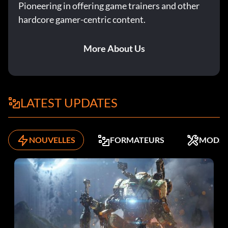
Pioneering in offering game trainers and other
hardcore gamer-centric content.
More About Us
LATEST UPDATES
NOUVELLES
FORMATEURS
MODS