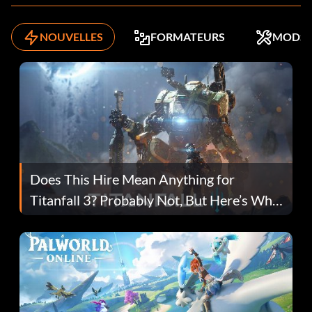
NOUVELLES
FORMATEURS
MODS
Does This Hire Mean Anything for
Titanfall 3? Probably Not, But Here’s Why
Fans Are Hopeful