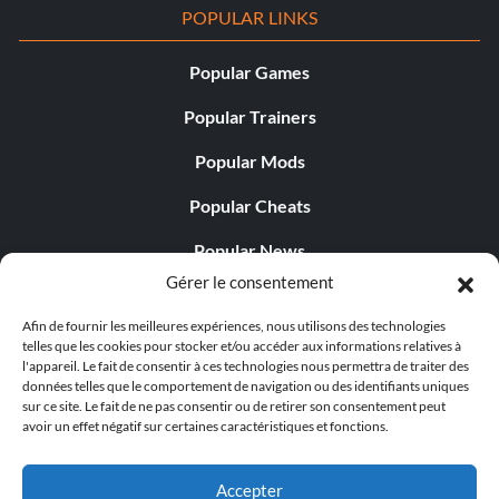
POPULAR LINKS
Popular Games
Popular Trainers
Popular Mods
Popular Cheats
Popular News
Gérer le consentement
Popular Editorials
Afin de fournir les meilleures expériences, nous utilisons des technologies
Popular Free Games
telles que les cookies pour stocker et/ou accéder aux informations relatives à
l'appareil. Le fait de consentir à ces technologies nous permettra de traiter des
LATEST UPDATES
données telles que le comportement de navigation ou des identifiants uniques
sur ce site. Le fait de ne pas consentir ou de retirer son consentement peut
avoir un effet négatif sur certaines caractéristiques et fonctions.
Palworld propose désormais deux versions mobiles
distinctes...
Accepter