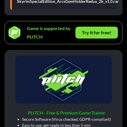
SkyrimSpecialEdition_ArcsGemHolderRedux_2k_v1.0.rar
Game is supported by
Try It for free!
PLITCH
PLITCH - Free & Premium Game Trainer
Secure Software (Virus checked, GDPR-compliant)
Easy to use: get ready in less than 5 min