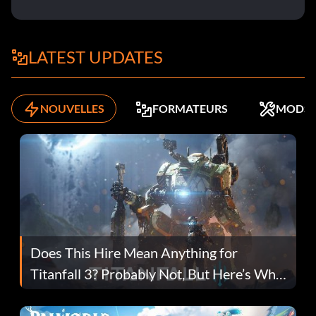
LATEST UPDATES
NOUVELLES
FORMATEURS
MODS
Does This Hire Mean Anything for
Titanfall 3? Probably Not, But Here’s Why
Fans Are Hopeful