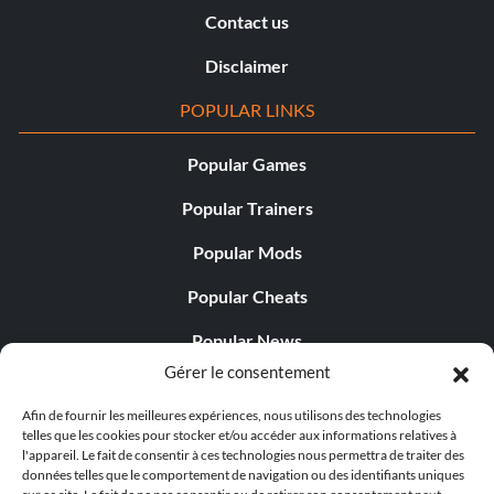
Contact us
Disclaimer
POPULAR LINKS
Popular Games
Popular Trainers
Popular Mods
Popular Cheats
Popular News
Gérer le consentement
Popular Editorials
Afin de fournir les meilleures expériences, nous utilisons des technologies
Popular Free Games
telles que les cookies pour stocker et/ou accéder aux informations relatives à
l'appareil. Le fait de consentir à ces technologies nous permettra de traiter des
LATEST UPDATES
données telles que le comportement de navigation ou des identifiants uniques