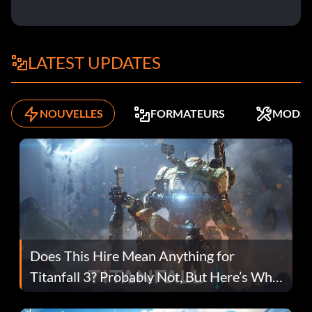
LATEST UPDATES
NOUVELLES
FORMATEURS
MODS
Does This Hire Mean Anything for
Titanfall 3? Probably Not, But Here’s Why
Fans Are Hopeful