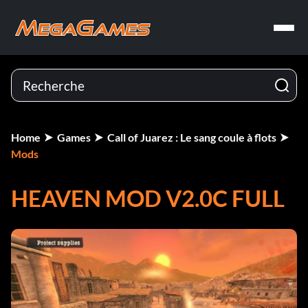
Home
Games
Call of Juarez : Le sang coule à flots
Mods
HEAVEN MOD V2.0C FULL