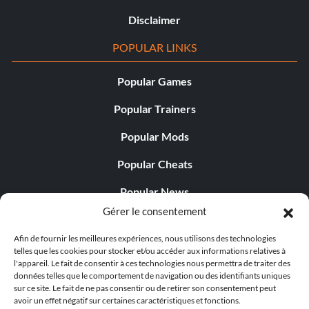
Disclaimer
POPULAR LINKS
Popular Games
Popular Trainers
Popular Mods
Popular Cheats
Popular News
Gérer le consentement
Popular Editorials
Afin de fournir les meilleures expériences, nous utilisons des technologies
Popular Free Games
telles que les cookies pour stocker et/ou accéder aux informations relatives à
l'appareil. Le fait de consentir à ces technologies nous permettra de traiter des
LATEST UPDATES
données telles que le comportement de navigation ou des identifiants uniques
sur ce site. Le fait de ne pas consentir ou de retirer son consentement peut
avoir un effet négatif sur certaines caractéristiques et fonctions.