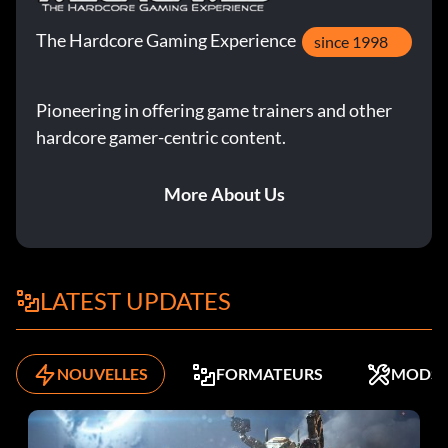
The Hardcore Gaming Experience
since 1998
Pioneering in offering game trainers and other
hardcore gamer-centric content.
More About Us
LATEST UPDATES
NOUVELLES
FORMATEURS
MODS