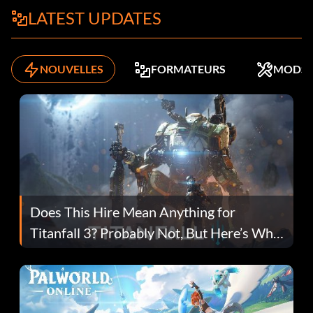
LATEST UPDATES
NOUVELLES
FORMATEURS
MODS
Does This Hire Mean Anything for
Titanfall 3? Probably Not, But Here’s Why
Fans Are Hopeful