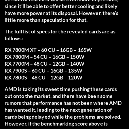
since it’ll be able to offer better cooling and likely
have more power at its disposal. However, there’s
little more than speculation for that.
The full list of specs for the revealed cards are as
follows:
RX 7800M XT – 60 CU – 16GB – 165W
RX 7800M – 54 CU – 16GB – 150W
RX 7700M – 48 CU – 12GB – 140W
RX 7900S – 60 CU – 16GB – 135W
RX 7800S – 48 CU – 12GB – 120W
AMD is taking its sweet time pushing these cards
out onto the market, and there have been some
rumors that performance has not been where AMD
has wanted it, leading to the next generation of
cards being delayed while the problems are solved.
However, if the benchmarking score above is