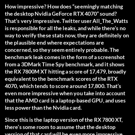
How impressive? How does “seemingly matching
the desktop Nvidia GeForce RTX 4070” sound?
That’s very impressive. Twitter user
All_The_Watts
is responsible for all the leaks, and while there’s no
way to verify these stats now, they are definitely on
the plausible end where expectations are
concerned, so they seem entirely probable. The
benchmark leak comes in the form of
a screenshot
from a 3DMark Time Spy benchmark
, and it shows
the RX 7800M XT hitting a score of 17,479, broadly
equivalent to the benchmark scores of the RTX
4070, which tends to score around 17,800. That’s
even more impressive when you take into account
that the AMD card is a laptop-based GPU, and uses
less power than the Nvidia card.
Since this is the laptop version of the RX 7800 XT,
there’s some room to assume that the desktop
version of that card will be even more impressive,