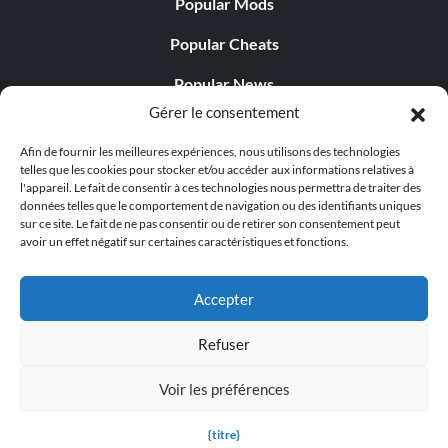
Popular Mods
Popular Cheats
Popular News
Gérer le consentement
Popular Editorials
Afin de fournir les meilleures expériences, nous utilisons des technologies
Popular Free Games
telles que les cookies pour stocker et/ou accéder aux informations relatives à
l'appareil. Le fait de consentir à ces technologies nous permettra de traiter des
LATEST UPDATES
données telles que le comportement de navigation ou des identifiants uniques
sur ce site. Le fait de ne pas consentir ou de retirer son consentement peut
avoir un effet négatif sur certaines caractéristiques et fonctions.
Does This Hire Mean Anything for Tit...
Accepter
Refuser
© 1998 - 2026 MegaGames.com All rights reserved
Voir les préférences
Privacy Policy
Terms of Service
Manage Cookie
Settings
{titre}