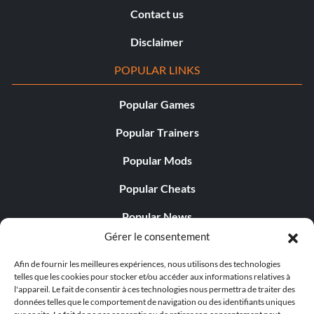
Contact us
Disclaimer
POPULAR LINKS
Popular Games
Popular Trainers
Popular Mods
Popular Cheats
Popular News
Gérer le consentement
Popular Editorials
Afin de fournir les meilleures expériences, nous utilisons des technologies
Popular Free Games
telles que les cookies pour stocker et/ou accéder aux informations relatives à
l'appareil. Le fait de consentir à ces technologies nous permettra de traiter des
LATEST UPDATES
données telles que le comportement de navigation ou des identifiants uniques