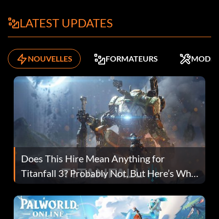
LATEST UPDATES
NOUVELLES
FORMATEURS
MODS
Does This Hire Mean Anything for
Titanfall 3? Probably Not, But Here’s Why
Fans Are Hopeful