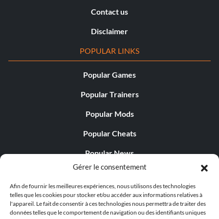
Contact us
Disclaimer
POPULAR LINKS
Popular Games
Popular Trainers
Popular Mods
Popular Cheats
Popular News
Gérer le consentement
Popular Editorials
Afin de fournir les meilleures expériences, nous utilisons des technologies
Popular Free Games
telles que les cookies pour stocker et/ou accéder aux informations relatives à
l'appareil. Le fait de consentir à ces technologies nous permettra de traiter des
LATEST UPDATES
données telles que le comportement de navigation ou des identifiants uniques