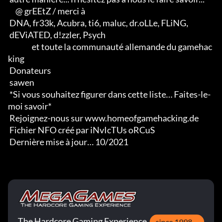
     @ grEEtZ / merci à

 DNA, fr33k, Acubra, ti6, maluc, dr.oLLe, FLiNG, 

 dEViATED, d!zzler, Psych                    

                et toute la communauté allemande du gamehac
king

 Donateurs

 sawen

 *Si vous souhaitez figurer dans cette liste… Faites-le-
moi savoir*

 Rejoignez-nous sur www.homeofgamehacking.de

 Fichier NFO créé par iNvIcTUs oRCuS

 Dernière mise à jour… 10/2021
The Hardcore Gaming Experience
since 1998