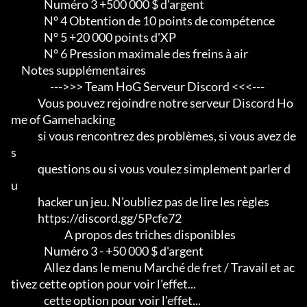
                Numéro 3 +500 000 $ d'argent

                N° 4 Obtention de 10 points de compétence

                Nº 5 +20 000 points d'XP

                N° 6 Pression maximale des freins à air

     Notes supplémentaires

                   --->>> Team HoG Serveur Discord <<<---

             Vous pouvez rejoindre notre serveur Discord Ho
me of Gamehacking

             si vous rencontrez des problèmes, si vous avez de
s

             questions ou si vous voulez simplement parler d
u

             hacker un jeu. N'oubliez pas de lire les règles

             https://discord.gg/5Pcfe72

                          A propos des triches disponibles

                Numéro 3 - +50 000 $ d'argent

                Allez dans le menu Marché de fret / Travail et ac
tivez cette option pour voir l'effet...

                cette option pour voir l'effet...
