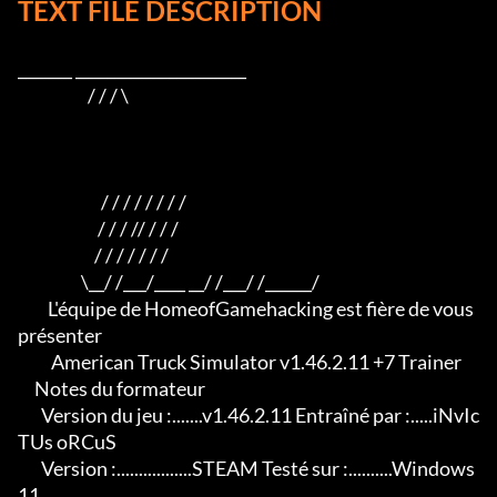
TEXT FILE DESCRIPTION
_______ ______________________

                     / / / \

                         / / / / / / / /

                        / / / // / / /

                       / / / / / / /

                   \__/ /___/____ __/ /___/ /______/

         L'équipe de HomeofGamehacking est fière de vous 
présenter

          American Truck Simulator v1.46.2.11 +7 Trainer

     Notes du formateur

       Version du jeu :.......v1.46.2.11 Entraîné par :.....iNvIc
TUs oRCuS

       Version :.................STEAM Testé sur :..........Windows 
11
