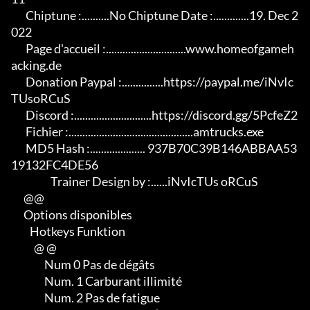
       Chiptune :..........No Chiptune Date :.............19. Dec 2
022

       Page d'accueil :.............................www.homeofgameh
acking.de

       Donation Paypal :...............https://paypal.me/iNvIc
TUsoRCuS

       Discord :............................https://discord.gg/5PcfeZ2

       Fichier :.............................................amtrucks.exe

       MD5 Hash :.................... 937B70C39B146ABBAA53
19132FC4DE56

                   Trainer Design by :......iNvIcTUs oRCuS

      @@

      Options disponibles

         Hotkeys Funktion

           @ @

                Num 0 Pas de dégâts

                Num. 1 Carburant illimité

                Num. 2 Pas de fatigue
