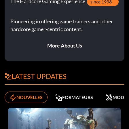
The Hardcore Gaming Experience
since 1998
Pioneering in offering game trainers and other
hardcore gamer-centric content.
More About Us
LATEST UPDATES
NOUVELLES
FORMATEURS
MODS