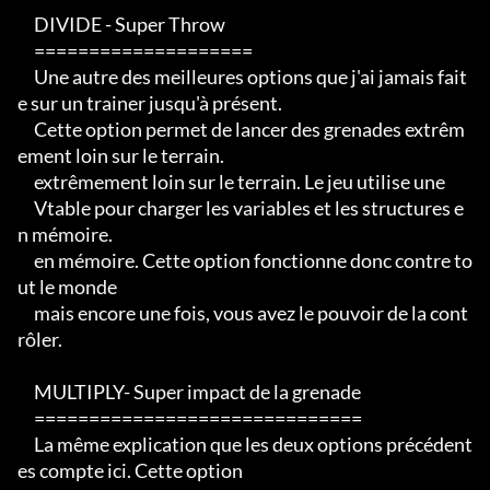
     DIVIDE - Super Throw

     ====================

     Une autre des meilleures options que j'ai jamais fait
e sur un trainer jusqu'à présent.

     Cette option permet de lancer des grenades extrêm
ement loin sur le terrain.

     extrêmement loin sur le terrain. Le jeu utilise une

     Vtable pour charger les variables et les structures e
n mémoire.

     en mémoire. Cette option fonctionne donc contre to
ut le monde

     mais encore une fois, vous avez le pouvoir de la cont
rôler.

     MULTIPLY- Super impact de la grenade

     ==============================

     La même explication que les deux options précédent
es compte ici. Cette option
