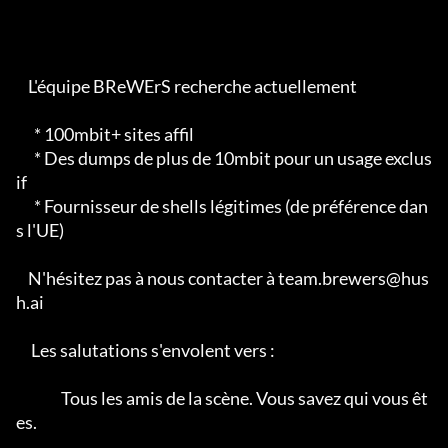
    L'équipe BReWErS recherche actuellement

      * 100mbit+ sites affil

      * Des dumps de plus de 10mbit pour un usage exclus
if

      * Fournisseur de shells légitimes (de préférence dan
s l'UE)

    N'hésitez pas à nous contacter à team.brewers@hus
h.ai

     Les salutations s'envolent vers :                                        

               Tous les amis de la scène. Vous savez qui vous êt
es.            
