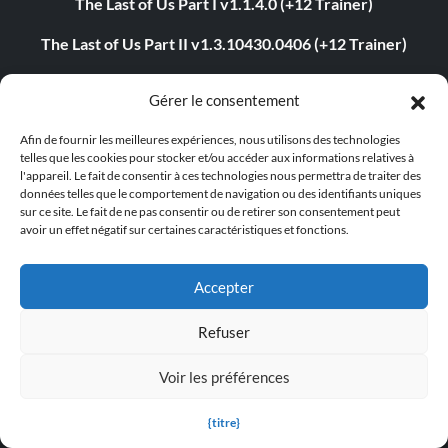
The Last of Us Part I v1.1.4.0 (+12 Trainer)
The Last of Us Part II v1.3.10430.0406 (+12 Trainer)
Myth of Empires v1.9.3-v1.102.0+ (+33 Trainer)
Gérer le consentement
Euro Truck Simulator 2 v1.54.1.0s (+7 Trainer)
Afin de fournir les meilleures expériences, nous utilisons des technologies
telles que les cookies pour stocker et/ou accéder aux informations relatives à
VOIN v0.2.0+ (+4 Trainer)
l'appareil. Le fait de consentir à ces technologies nous permettra de traiter des
données telles que le comportement de navigation ou des identifiants uniques
Blade Abyss v1.0 (+5 Trainer)
sur ce site. Le fait de ne pas consentir ou de retirer son consentement peut
avoir un effet négatif sur certaines caractéristiques et fonctions.
Grand Theft Auto V v1.0.3407.0 (+12 Trainer)
Accepter
ABOUT US
Refuser
About MegaGames
Voir les préférences
Contact us
{titre}