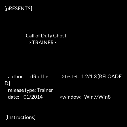
[pRESENTS] 

                         Call of Duty Ghost

                            > TRAINER <       

    author:       dR.oLLe                >testet:  1.2/1.3 [RELOADE
D]

    release type: Trainer                           

    date:     01/2014                    >window:   Win7/Win8

 [Instructions] 
