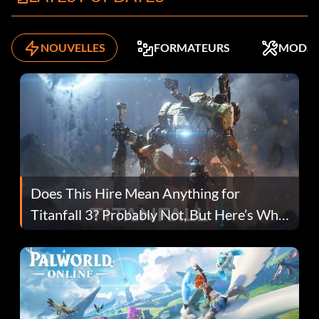
NOUVELLES
FORMATEURS
MODS
Does This Hire Mean Anything for
Titanfall 3? Probably Not, But Here’s Why
Fans Are Hopeful