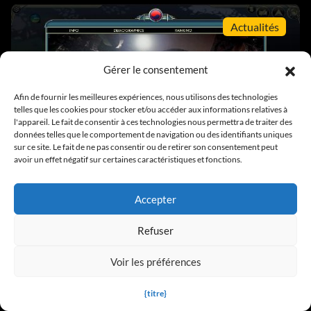
Actualités
Gérer le consentement
Afin de fournir les meilleures expériences, nous utilisons des technologies
telles que les cookies pour stocker et/ou accéder aux informations relatives à
L'université de Cambridge publie le module
l'appareil. Le fait de consentir à ces technologies nous permettra de traiter des
données telles que le comportement de navigation ou des identifiants uniques
Super Intelligence pour Civ 5
sur ce site. Le fait de ne pas consentir ou de retirer son consentement peut
avoir un effet négatif sur certaines caractéristiques et fonctions.
Cheats
Accepter
Refuser
Voir les préférences
{titre}
Civilisation V