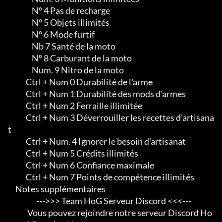
                Nº 4 Pas de recharge

                Nº 5 Objets illimités

                Nº 6 Mode furtif

                Nb 7 Santé de la moto

                Nº 8 Carburant de la moto

                Num. 9 Nitro de la moto

            Ctrl + Num 0 Durabilité de l'arme

            Ctrl + Num 1 Durabilité des mods d'armes

            Ctrl + Num 2 Ferraille illimitée

            Ctrl + Num 3 Déverrouiller les recettes d'artisana
t

            Ctrl + Num. 4 Ignorer le besoin d'artisanat

            Ctrl + Num 5 Crédits illimités

            Ctrl + Num 6 Confiance maximale

            Ctrl + Num 7 Points de compétence illimités

     Notes supplémentaires

                   --->>> Team HoG Serveur Discord <<<---

             Vous pouvez rejoindre notre serveur Discord Ho