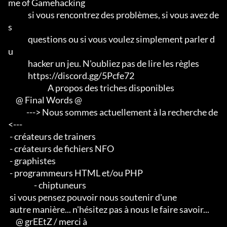
me of Gamehacking

             si vous rencontrez des problèmes, si vous avez de
s

             questions ou si vous voulez simplement parler d
u

             hacker un jeu. N'oubliez pas de lire les règles

             https://discord.gg/5Pcfe72

                          A propos des triches disponibles

     @ Final Words @

            ---> Nous sommes actuellement à la recherche de 
<--- 

 - créateurs de trainers 

 - créateurs de fichiers NFO 

 - graphistes 

 - programmeurs HTML et/ou PHP                       

                 - chiptuneurs

 si vous pensez pouvoir nous soutenir d'une 

 autre manière... n'hésitez pas à nous le faire savoir...

     @ grEEtZ / merci à
