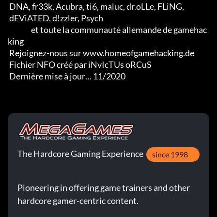
 DNA, fr33k, Acubra, ti6, maluc, dr.oLLe, FLiNG, 

 dEViATED, d!zzler, Psych                    

                et toute la communauté allemande de gamehac
king

 Rejoignez-nous sur www.homeofgamehacking.de

 Fichier NFO créé par iNvIcTUs oRCuS

 Dernière mise à jour… 11/2020
The Hardcore Gaming Experience
since 1998
Pioneering in offering game trainers and other
hardcore gamer-centric content.