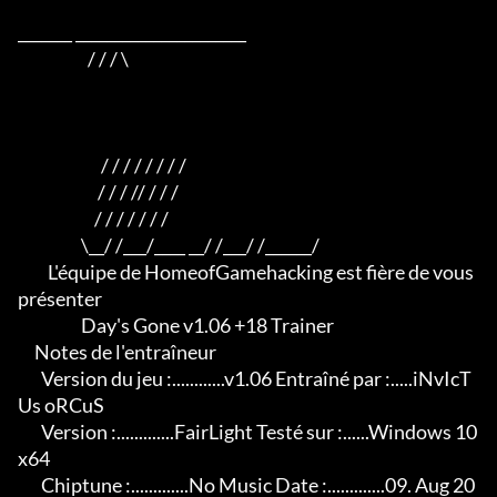
_______ ______________________

                     / / / \

                         / / / / / / / /

                        / / / // / / /

                       / / / / / / /

                   \__/ /___/____ __/ /___/ /______/

         L'équipe de HomeofGamehacking est fière de vous 
présenter

                   Day's Gone v1.06 +18 Trainer

     Notes de l'entraîneur

       Version du jeu :............v1.06 Entraîné par :.....iNvIcT
Us oRCuS

       Version :.............FairLight Testé sur :......Windows 10 
x64

       Chiptune :.............No Music Date :.............09. Aug 20