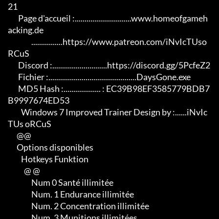
21

       Page d'accueil :.............................www.homeofgameh
acking.de

                ................https://www.patreon.com/iNvIcTUso
RCuS

       Discord :............................https://discord.gg/5PcfeZ2

       Fichier :.............................................DaysGone.exe

       MD5 Hash :................... : EC39B98EF3585779BDB7
B9997674ED53

         Windows 7 Improved Trainer Design by :......iNvIc
TUs oRCuS

      @@

      Options disponibles

         Hotkeys Funktion

           @ @

                Num 0 Santé illimitée

                Num. 1 Endurance illimitée

                Num. 2 Concentration illimitée

                Num. 3 Munitions illimitées
