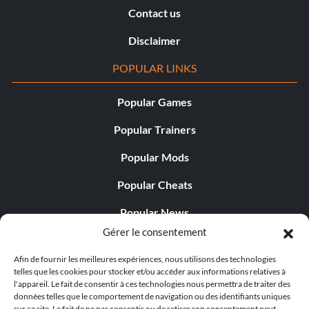
Contact us
Disclaimer
POPULAR LINKS
Popular Games
Popular Trainers
Popular Mods
Popular Cheats
Popular News
Gérer le consentement
Popular Editorials
Afin de fournir les meilleures expériences, nous utilisons des technologies
Popular Free Games
telles que les cookies pour stocker et/ou accéder aux informations relatives à
l'appareil. Le fait de consentir à ces technologies nous permettra de traiter des
LATEST UPDATES
données telles que le comportement de navigation ou des identifiants uniques
sur ce site. Le fait de ne pas consentir ou de retirer son consentement peut