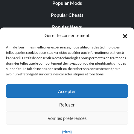
Popular Mods
Popular Cheats
Popular News
Gérer le consentement
Popular Editorials
Afin de fournir les meilleures expériences, nous utilisons des technologies
Popular Free Games
telles que les cookies pour stocker et/ou accéder aux informations relatives à
l'appareil. Le fait de consentir à ces technologies nous permettra de traiter des
LATEST UPDATES
données telles que le comportement de navigation ou des identifiants uniques
sur ce site. Le fait de ne pas consentir ou de retirer son consentement peut
avoir un effet négatif sur certaines caractéristiques et fonctions.
Does This Hire Mean Anything for Tit...
Accepter
Refuser
© 1998 - 2026 MegaGames.com All rights reserved
Voir les préférences
Privacy Policy
Terms of Service
Manage Cookie
Settings
{titre}