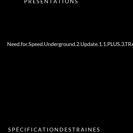
                           P R É S E N T A T I O N S

        Need.for.Speed.Underground.2.Update.1.1.PLUS.3.TRAiNER-MiNT

         S P É C I F I C A T I O N D E S T R A I N E S
