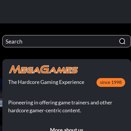
The Hardcore Gaming Experience
since 1998
Pioneering in offering game trainers and other
hardcore gamer-centric content.
More about us