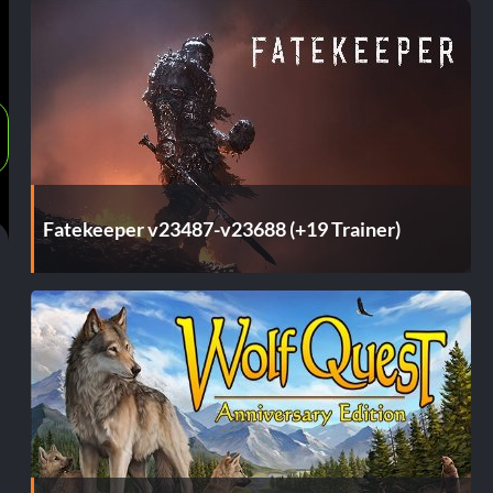
Fatekeeper v23487-v23688 (+19 Trainer)