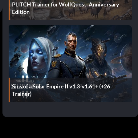
PLITCH Trainer for WolfQuest: Anniversary
Edition
Sins of a Solar Empire II v1.3-v1.61+ (+26
Trainer)