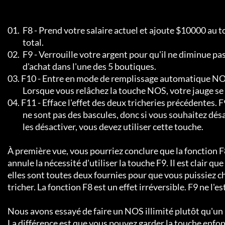
     01.  F8 - Prend votre salaire actuel et ajoute $10000 au total.

               total.                                                     

     02.  F9 - Verrouille votre argent pour qu'il ne diminue pas lorsque vous achetez dans l'une des 5 boutiques.

               d'achat dans l'une des 5 boutiques.                        

     03. F10 - Entre en mode de remplissage automatique NOS. Lorsque vous

               Lorsque vous relâchez la touche NOS, votre jauge se remplit automatiquement.     

     04. F11 - Efface l'effet des deux tricheries précédentes. F9 et 10

               ne sont pas des bascules, donc si vous souhaitez désactiver l'une ou l'autre, vous devez utiliser cette touche.

               les désactiver, vous devez utiliser cette touche.                        

     À première vue, vous pourriez conclure que la fonction F8

     annule la nécessité d'utiliser la touche F9. Il est clair que vous n'avez pas besoin d'utiliser les deux,

     elles sont toutes deux fournies pour que vous puissiez choisir dans quelle mesure vous

     tricher. La fonction F8 est un effet irréversible. F9 ne l'est pas.                      

     Nous avons essayé de faire un NOS illimité plutôt qu'un NOS de remplissage. La différence

     La différence est que vous pouvez garder la touche enfoncée pour toujours et continuer à NOS pendant toute la cou