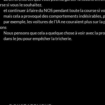
rse si vous le souhaitez.

     et continuer à faire du NOS pendant toute la course si vous le souhaitiez, mais cela a provoqué des

     mais cela a provoqué des comportements indésirables, par exemple, les voitures de l'IA n'étaient plus

     par exemple, les voitures de l'IA ne couraient plus sur la piste, entre autres comportements indésirables. Nous pens
ons

     Nous pensons que cela a quelque chose à voir avec la protection intégrée dans le jeu pour empêcher la triche.

     dans le jeu pour empêcher la tricherie.                                   
