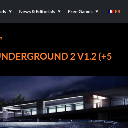
ods
News & Editorials
Free Games
FR
s
UNDERGROUND 2 V1.2 (+5