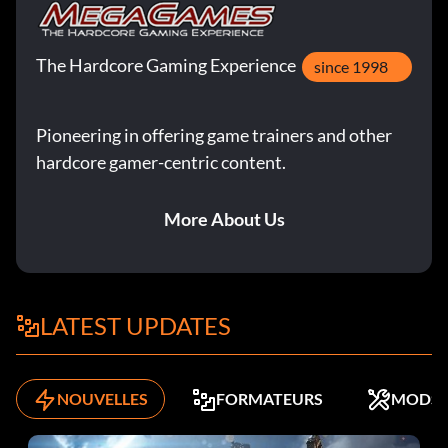
The Hardcore Gaming Experience
since 1998
Pioneering in offering game trainers and other
hardcore gamer-centric content.
More About Us
LATEST UPDATES
NOUVELLES
FORMATEURS
MODS