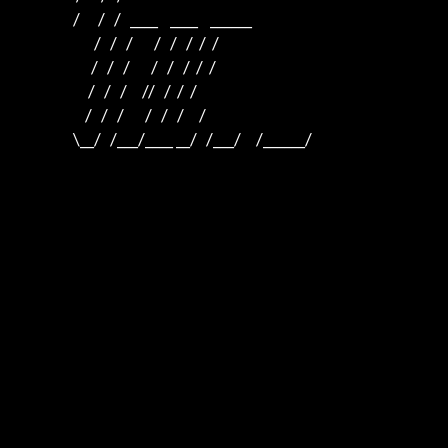
                   /      /   /   ____    ____    ______  

                          /   /   /       /   /   /  /  /  

                         /   /   /       /   /   /  /  /

                        /   /   /     //   /  /  /

                       /   /   /       /   /   /     /

                   \__/   /___/____ __/   /___/     /______/
