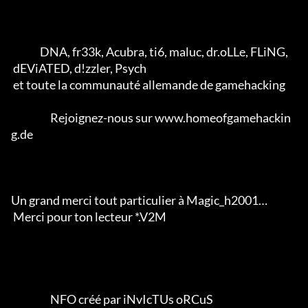
              DNA, fr33k, Acubra, ti6, maluc, dr.oLLe, FLiNG, 

 dEViATED, d!zzler, Psych 

 et toute la communauté allemande de gamehacking           

                   Rejoignez-nous sur www.homeofgamehackin
g.de

Un grand merci tout particulier à Magic_h2001… 

 Merci pour ton lecteur *.V2M                  

                   NFO créé par iNvIcTUs oRCuS 
