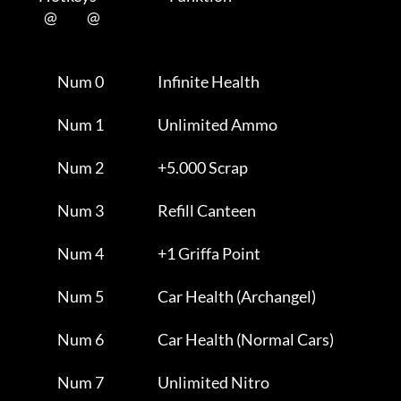
           @           @      

                Num 0                    Infinite Health             

                Num 1                    Unlimited Ammo              

                Num 2                    +5.000 Scrap                

                Num 3                    Refill Canteen              

                Num 4                    +1 Griffa Point             

                Num 5                    Car Health (Archangel)      

                Num 6                    Car Health (Normal Cars)    

                Num 7                    Unlimited Nitro             
