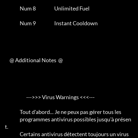
                Num 8                    Unlimited Fuel              

                Num 9                    Instant Cooldown            

     @ Additional Notes  @

                       --->>> Virus Warnings <<<---

                Tout d'abord... Je ne peux pas gérer tous les

                programmes antivirus possibles jusqu'à présen
t.                 

                Certains antivirus détectent toujours un virus
