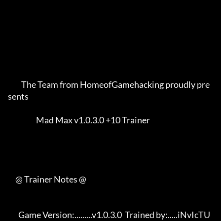
         The Team from HomeofGamehacking proudly pre
sents    

                   Mad Max v1.0.3.0 +10 Trainer              

     @ Trainer Notes @

       Game Version:.........v1.0.3.0  Trained by:.....iNvIcTU