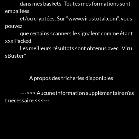
                dans mes baskets. Toutes mes formations sont 
emballées

                et/ou cryptées. Sur "www.virustotal.com", vous 
pouvez

                que certains scanners le signalent comme étant 
xxx Packed.      

                Les meilleurs résultats sont obtenus avec "Viru
sBuster".           

                          A propos des tricheries disponibles

                 --->>> Aucune information supplémentaire n'es
t nécessaire <<<---
