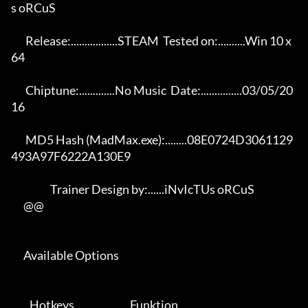
s oRCuS 

       Release:.................STEAM  Tested on:..........Win 10 x
64 

       Chiptune:.............No Music  Date:...............03/05/20
16 

       MD5 Hash (MadMax.exe):........08E0724D3061129
493A97F6222A130E9 

                   Trainer Design by:......iNvIcTUs oRCuS             

      @@

      Available Options 

         Hotkeys                           Funktion    
