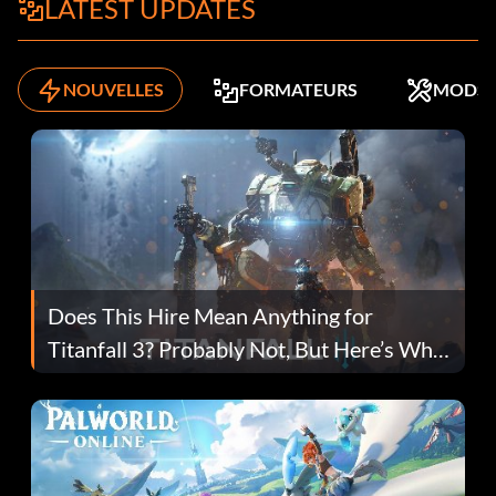
LATEST UPDATES
NOUVELLES
FORMATEURS
MODS
Does This Hire Mean Anything for
Titanfall 3? Probably Not, But Here’s Why
Fans Are Hopeful