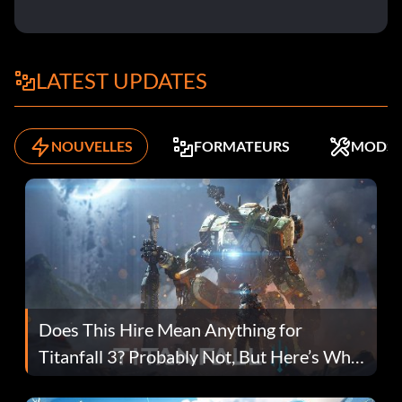
LATEST UPDATES
NOUVELLES
FORMATEURS
MODS
Does This Hire Mean Anything for
Titanfall 3? Probably Not, But Here’s Why
Fans Are Hopeful