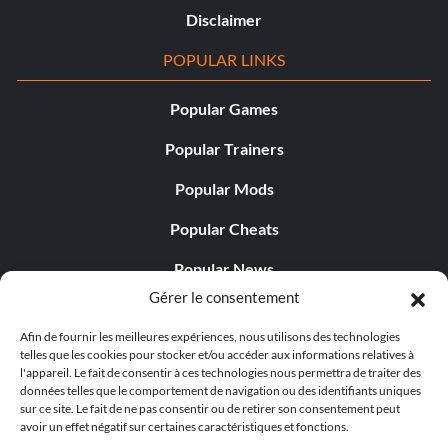
Disclaimer
POPULAR LINKS
Popular Games
Popular Trainers
Popular Mods
Popular Cheats
Popular News
Gérer le consentement
Popular Editorials
Afin de fournir les meilleures expériences, nous utilisons des technologies
Popular Free Games
telles que les cookies pour stocker et/ou accéder aux informations relatives à
l'appareil. Le fait de consentir à ces technologies nous permettra de traiter des
LATEST UPDATES
données telles que le comportement de navigation ou des identifiants uniques
sur ce site. Le fait de ne pas consentir ou de retirer son consentement peut
avoir un effet négatif sur certaines caractéristiques et fonctions.
Does This Hire Mean Anything for Tit...