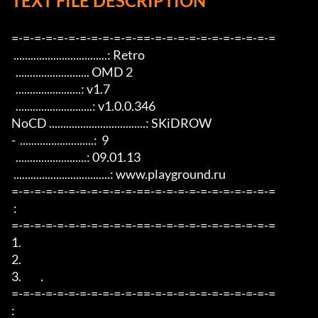
TEXT FILE DESCRIPTION
=-=-=-=-=-=-=-=-=-=-=-==-=-=-=-=-=-=-=-=-=-=-=

 .................................: Retro

  .......................... OMD 2

  .......................: v1.7

  ...........................: v1.0.0.346

NoCD ..................................: SKiDROW

-  ..........................:  9

  .........................: 09.01.13

 ..................................: www.playground.ru

=-=-=-=-=-=-=-=-=-=-=-==-=-=-=-=-=-=-=-=-=-=-=

 :               

=-=-=-=-=-=-=-=-=-=-=-==-=-=-=-=-=-=-=-=-=-=-=

1.  

2.  

3.         .

=-=-=-=-=-=-=-=-=-=-=-==-=-=-=-=-=-=-=-=-=-=-=

:
