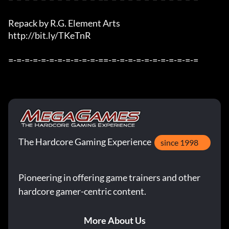
Repack by R.G. Element Arts

http://bit.ly/TKeTnR

=-=-=-=-=-=-=-=-=-=-=-==-=-=-=-=-=-=-=-=-=-=-=
The Hardcore Gaming Experience
since 1998
Pioneering in offering game trainers and other
hardcore gamer-centric content.
More About Us