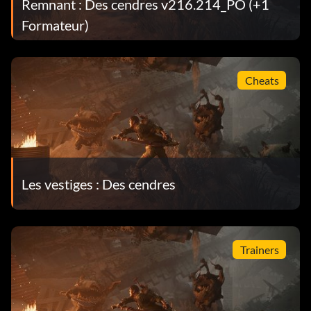
Remnant : Des cendres v216.214_PO (+1
Formateur)
Cheats
Les vestiges : Des cendres
Trainers