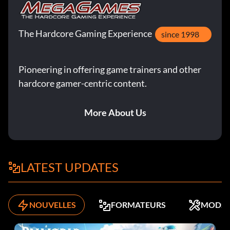
The Hardcore Gaming Experience
since 1998
Pioneering in offering game trainers and other
hardcore gamer-centric content.
More About Us
LATEST UPDATES
NOUVELLES
FORMATEURS
MODS