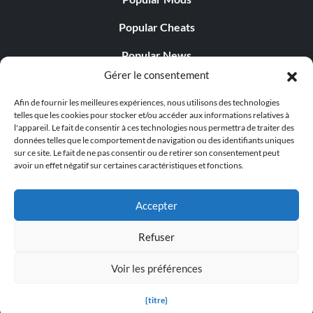
Popular Cheats
Popular News
Gérer le consentement
Popular Editorials
Afin de fournir les meilleures expériences, nous utilisons des technologies
Popular Free Games
telles que les cookies pour stocker et/ou accéder aux informations relatives à
l'appareil. Le fait de consentir à ces technologies nous permettra de traiter des
LATEST UPDATES
données telles que le comportement de navigation ou des identifiants uniques
sur ce site. Le fait de ne pas consentir ou de retirer son consentement peut
avoir un effet négatif sur certaines caractéristiques et fonctions.
Does This Hire Mean Anything for Tit...
Accepter
Refuser
© 1998 - 2026 MegaGames.com All rights reserved
Voir les préférences
Privacy Policy
Terms of Service
Manage Cookie
Settings
{titre}