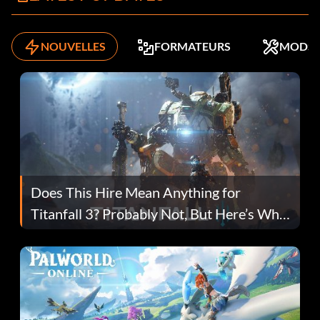
NOUVELLES
FORMATEURS
MODS
Does This Hire Mean Anything for
Titanfall 3? Probably Not, But Here’s Why
Fans Are Hopeful