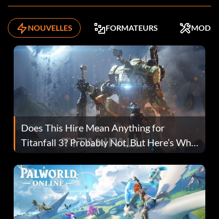
NOUVELLES
FORMATEURS
MODS
Does This Hire Mean Anything for
Titanfall 3? Probably Not, But Here’s Why
Fans Are Hopeful