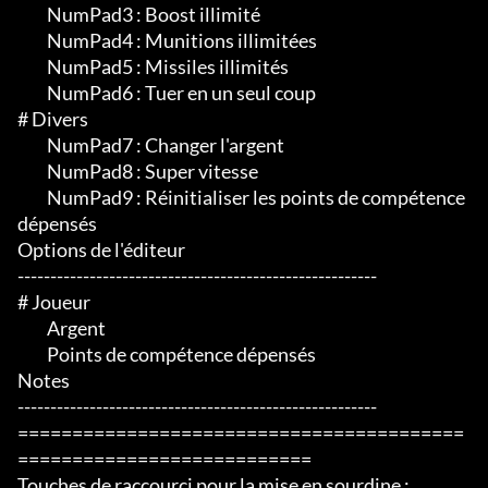
	 NumPad3 : Boost illimité

	 NumPad4 : Munitions illimitées

	 NumPad5 : Missiles illimités

	 NumPad6 : Tuer en un seul coup

# Divers

	 NumPad7 : Changer l'argent

	 NumPad8 : Super vitesse

	 NumPad9 : Réinitialiser les points de compétence 
dépensés

Options de l'éditeur

-------------------------------------------------------

# Joueur

	 Argent

	 Points de compétence dépensés

Notes

-------------------------------------------------------

=========================================
===========================

Touches de raccourci pour la mise en sourdine :
