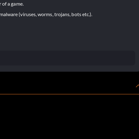
 of a game.
lware (viruses, worms, trojans, bots etc.).