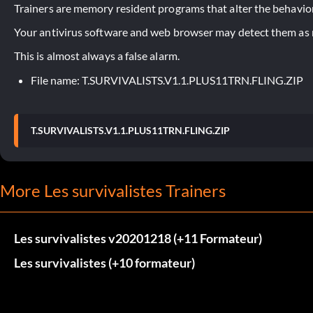
Trainers are memory resident programs that alter the behavior
Your antivirus software and web browser may detect them as ma
This is almost always a false alarm.
File name: T.SURVIVALISTS.V1.1.PLUS11TRN.FLING.ZIP
T.SURVIVALISTS.V1.1.PLUS11TRN.FLING.ZIP
More Les survivalistes Trainers
Les survivalistes v20201218 (+11 Formateur)
Les survivalistes (+10 formateur)