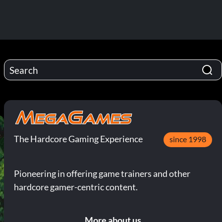
The Hardcore Gaming Experience
since 1998
Pioneering in offering game trainers and other
hardcore gamer-centric content.
More about us