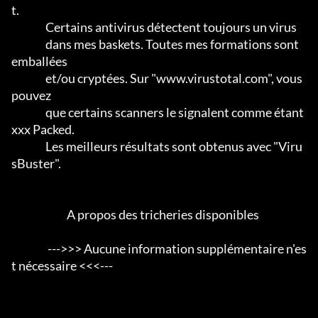
t.                 

                Certains antivirus détectent toujours un virus

                dans mes baskets. Toutes mes formations sont 
emballées

                et/ou cryptées. Sur "www.virustotal.com", vous 
pouvez

                que certains scanners le signalent comme étant 
xxx Packed.      

                Les meilleurs résultats sont obtenus avec "Viru
sBuster".           

                          A propos des tricheries disponibles

                 --->>> Aucune information supplémentaire n'es
t nécessaire <<<---
