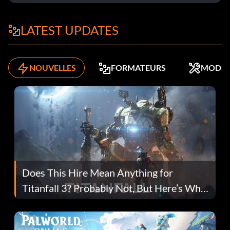
LATEST UPDATES
NOUVELLES
FORMATEURS
MODS
Does This Hire Mean Anything for
Titanfall 3? Probably Not, But Here’s Why
Fans Are Hopeful