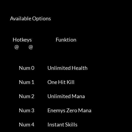
      Available Options 

         Hotkeys                           Funktion    

           @           @      

                Num 0               Unlimited Health                 

                Num 1               One Hit Kill                     

                Num 2               Unlimited Mana                   

                Num 3               Enemys Zero Mana                 

                Num 4               Instant Skills                   
