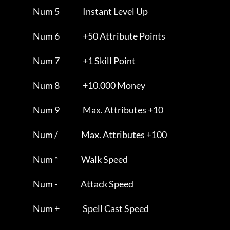
                Num 5               Instant Level Up                 

                Num 6               +50 Attribute Points             

                Num 7               +1 Skill Point                   

                Num 8               +10.000 Money                    

                Num 9               Max. Attributes +10              

                Num /               Max. Attributes +100             

                Num *               Walk Speed                       

                Num -               Attack Speed                     

                Num +               Spell Cast Speed                 
