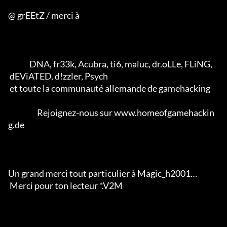
@ grEEtZ / merci à

              DNA, fr33k, Acubra, ti6, maluc, dr.oLLe, FLiNG, 

 dEViATED, d!zzler, Psych 

 et toute la communauté allemande de gamehacking           

                   Rejoignez-nous sur www.homeofgamehackin
g.de

Un grand merci tout particulier à Magic_h2001… 

 Merci pour ton lecteur *.V2M                  
