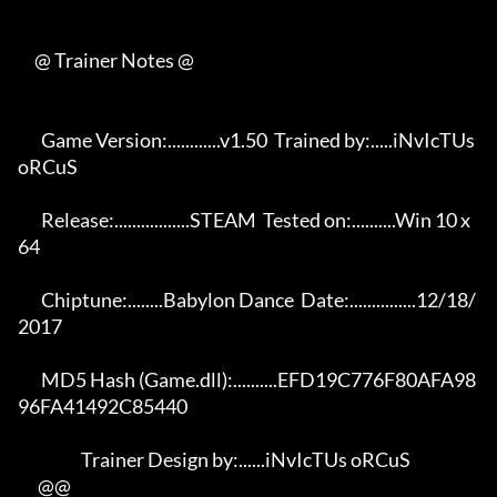
     @ Trainer Notes @

       Game Version:............v1.50  Trained by:.....iNvIcTUs 
oRCuS 

       Release:.................STEAM  Tested on:..........Win 10 x
64 

       Chiptune:........Babylon Dance  Date:...............12/18/
2017 

       MD5 Hash (Game.dll):..........EFD19C776F80AFA98
96FA41492C85440 

                   Trainer Design by:......iNvIcTUs oRCuS             

      @@
