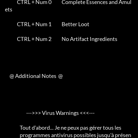
             CTRL + Num 0           Complete Essences and Amul
ets    

             CTRL + Num 1           Better Loot                      

             CTRL + Num 2           No Artifact Ingredients          

     @ Additional Notes  @

                       --->>> Virus Warnings <<<---

                Tout d'abord... Je ne peux pas gérer tous les

                programmes antivirus possibles jusqu'à présen