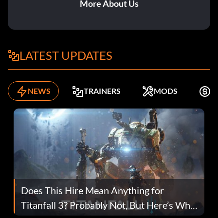
More About Us
LATEST UPDATES
NEWS
TRAINERS
MODS
K
Does This Hire Mean Anything for
Titanfall 3? Probably Not, But Here’s Why