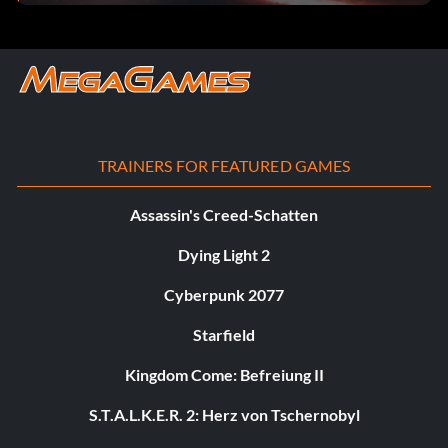
TRAINERS FOR FEATURED GAMES
Assassin's Creed-Schatten
Dying Light 2
Cyberpunk 2077
Starfield
Kingdom Come: Befreiung II
S.T.A.L.K.E.R. 2: Herz von Tschernobyl