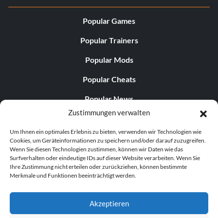
Popular Games
Popular Trainers
Popular Mods
Popular Cheats
Popular News
Zustimmungen verwalten
Popular Editorials
Um Ihnen ein optimales Erlebnis zu bieten, verwenden wir Technologien wie
Popular Free Games
Cookies, um Geräteinformationen zu speichern und/oder darauf zuzugreifen.
Wenn Sie diesen Technologien zustimmen, können wir Daten wie das
LATEST UPDATES
Surfverhalten oder eindeutige IDs auf dieser Website verarbeiten. Wenn Sie
Ihre Zustimmung nicht erteilen oder zurückziehen, können bestimmte
Merkmale und Funktionen beeinträchtigt werden.
Does This Hire Mean Anything for Tit...
Akzeptieren