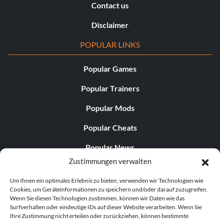
Contact us
Disclaimer
POPULAR LINKS
Popular Games
Popular Trainers
Popular Mods
Popular Cheats
Popular News
Zustimmungen verwalten
Popular Editorials
Um Ihnen ein optimales Erlebnis zu bieten, verwenden wir Technologien wie
Popular Free Games
Cookies, um Geräteinformationen zu speichern und/oder darauf zuzugreifen.
Wenn Sie diesen Technologien zustimmen, können wir Daten wie das
LATEST UPDATES
Surfverhalten oder eindeutige IDs auf dieser Website verarbeiten. Wenn Sie
Ihre Zustimmung nicht erteilen oder zurückziehen, können bestimmte