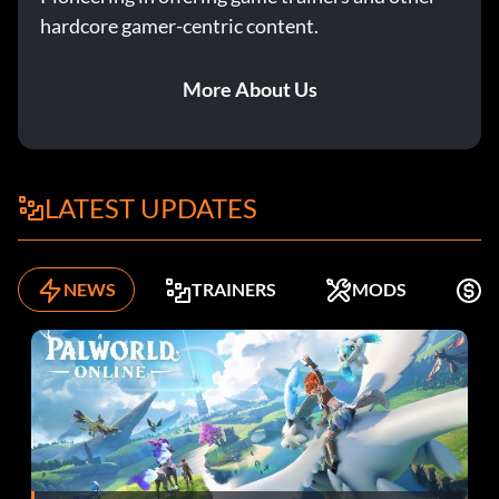
hardcore gamer-centric content.
More About Us
LATEST UPDATES
NEWS
TRAINERS
MODS
K