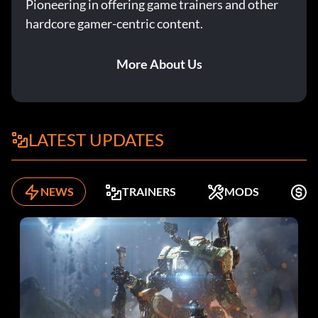
Pioneering in offering game trainers and other
hardcore gamer-centric content.
More About Us
LATEST UPDATES
NEWS
TRAINERS
MODS
K