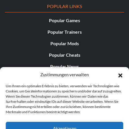
POPULAR LINKS
Popular Games
Popular Trainers
Popular Mods
Popular Cheats
Popular News
Zustimmungen verwalten
Popular Editorials
Um Ihnen ein optimales Erlebnis zu bieten, verwenden wir Technologien wie
Popular Free Games
Cookies, um Geräteinformationen zu speichern und/oder darauf zuzugreifen.
Wenn Sie diesen Technologien zustimmen, können wir Daten wie das
LATEST UPDATES
Surfverhalten oder eindeutige IDs auf dieser Website verarbeiten. Wenn Sie
Ihre Zustimmung nicht erteilen oder zurückziehen, können bestimmte
Merkmale und Funktionen beeinträchtigt werden.
Does This Hire Mean Anything for Tit...
Akzeptieren