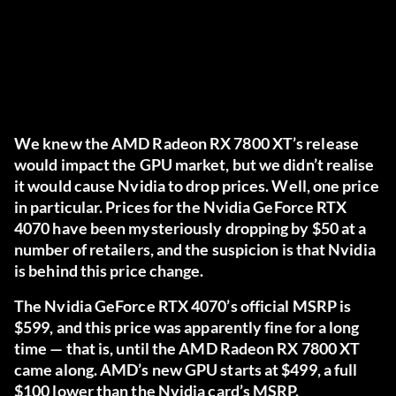
We knew the AMD Radeon RX 7800 XT’s release
would impact the GPU market, but we didn’t realise
it would cause Nvidia to drop prices. Well, one price
in particular. Prices for the Nvidia GeForce RTX
4070 have been mysteriously dropping by $50 at a
number of retailers, and the suspicion is that Nvidia
is behind this price change.
The Nvidia GeForce RTX 4070’s official MSRP is
$599, and this price was apparently fine for a long
time — that is, until the AMD Radeon RX 7800 XT
came along. AMD’s new GPU starts at $499, a full
$100 lower than the Nvidia card’s MSRP.