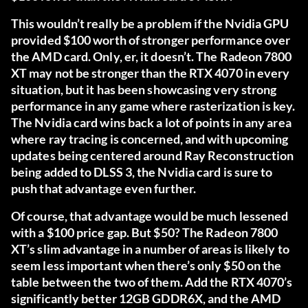
This wouldn’t really be a problem if the Nvidia GPU
provided $100 worth of stronger performance over
the AMD card. Only, er, it doesn’t. The Radeon 7800
XT may not be stronger than the RTX 4070 in every
situation, but it has been showcasing very strong
performance in any game where rasterization is key.
The Nvidia card wins back a lot of points in any area
where ray tracing is concerned, and with upcoming
updates being centered around Ray Reconstruction
being added to DLSS 3, the Nvidia card is sure to
push that advantage even further.
Of course, that advantage would be much lessened
with a $100 price gap. But $50? The Radeon 7800
XT’s slim advantage in a number of areas is likely to
seem less important when there’s only $50 on the
table between the two of them. Add the RTX 4070’s
significantly better 12GB GDDR6X, and the AMD