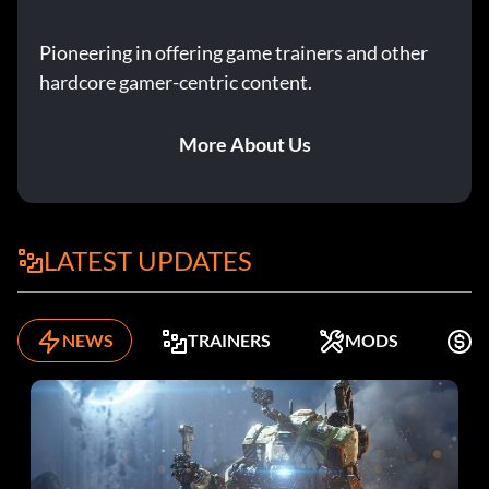
Pioneering in offering game trainers and other
hardcore gamer-centric content.
More About Us
LATEST UPDATES
NEWS
TRAINERS
MODS
K