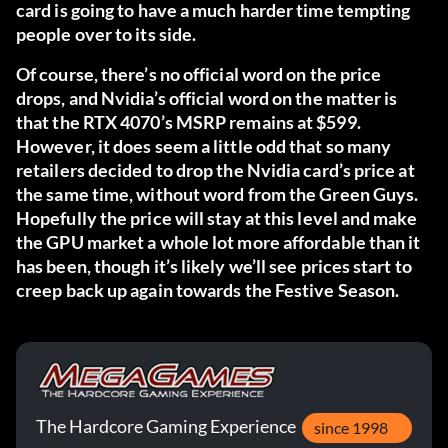
card is going to have a much harder time tempting
people over to its side.
Of course, there’s no official word on the price
drops, and Nvidia’s official word on the matter is
that the RTX 4070’s MSRP remains at $599.
However, it does seem a little odd that so many
retailers decided to drop the Nvidia card’s price at
the same time, without word from the Green Guys.
Hopefully the price will stay at this level and make
the GPU market a whole lot more affordable than it
has been, though it’s likely we’ll see prices start to
creep back up again towards the Festive Season.
The Hardcore Gaming Experience
since 1998