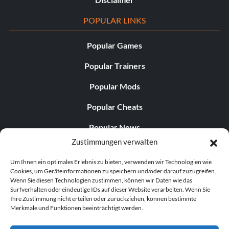
POPULAR LINKS
Popular Games
Popular Trainers
Popular Mods
Popular Cheats
Popular News
Zustimmungen verwalten
Popular Editorials
Um Ihnen ein optimales Erlebnis zu bieten, verwenden wir Technologien wie
Popular Free Games
Cookies, um Geräteinformationen zu speichern und/oder darauf zuzugreifen.
Wenn Sie diesen Technologien zustimmen, können wir Daten wie das
LATEST UPDATES
Surfverhalten oder eindeutige IDs auf dieser Website verarbeiten. Wenn Sie
Ihre Zustimmung nicht erteilen oder zurückziehen, können bestimmte
Merkmale und Funktionen beeinträchtigt werden.
Does This Hire Mean Anything for Tit...