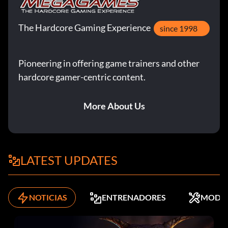
The Hardcore Gaming Experience
since 1998
Pioneering in offering game trainers and other
hardcore gamer-centric content.
More About Us
LATEST UPDATES
NOTICIAS
ENTRENADORES
MODS