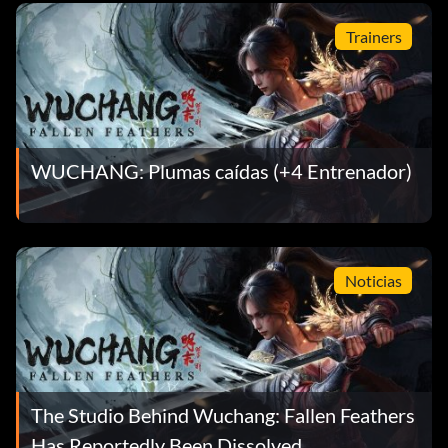
Trainers
WUCHANG: Plumas caídas (+4 Entrenador)
Noticias
The Studio Behind Wuchang: Fallen Feathers
Has Reportedly Been Dissolved