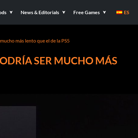
ods
News & Editorials
Free Games
ES
r mucho más lento que el de la PS5
X PODRÍA SER MUCHO MÁS