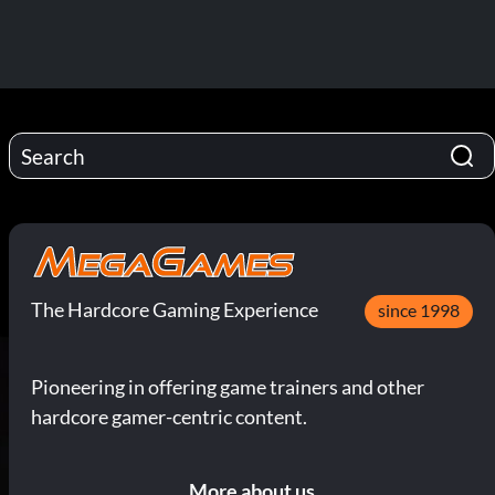
The Hardcore Gaming Experience
since 1998
Pioneering in offering game trainers and other
hardcore gamer-centric content.
More about us