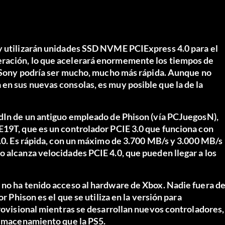
ny utilizarán unidades SSD NVME PCIExpress 4.0 para el
eración, lo que acelerará enormemente los tiempos de
de Sony podría ser mucho, mucho más rápida. Aunque no
en sus nuevas consolas, es muy posible que la de la
edIn de un antiguo empleado de Phison (vía
PCJuegosN
),
E19T, que es un controlador PCIE 3.0 que funciona con
3.0. Es rápida, con un máximo de 3.700 MB/s y 3.000 MB/s
 alcanza velocidades PCIE 4.0, que pueden llegar a los
 no ha tenido acceso al hardware de Xbox. Nadie fuera d
r Phison es el que se utiliza en la versión para
provisional mientras se desarrollan nuevos controladores,
 almacenamiento que la PS5.