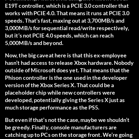
E19T controller, which is a PCIE 3.0 controller that
works with PCIE 4.0. That means it runs at PCIE 3.0
speeds. That’s fast, maxing out at 3,700MB/s and
3,000MB/s for sequential read/write respectively,
but it’s not PCIE 4.0 speeds, which can reach
5,000MB/s and beyond.
Now, the big caveat here is that this ex-employee
hasn’t had access to release Xbox hardware. Nobody
outside of Microsoft does yet. That means that the
Phison controller is the one used in the developer
version of the Xbox Series X. That could be a
placeholder chip while new controllers were
developed, potentially giving the Series X just as
much storage performance as the PS5.
But even if that’s not the case, maybe we shouldn’t
be greedy. Finally, console manufacturers are
catching up to PCs on the storage front. We’re going