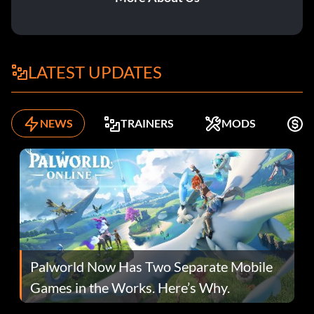
LATEST UPDATES
NEWS
TRAINERS
MODS
K
Palworld Now Has Two Separate Mobile
Games in the Works. Here’s Why.